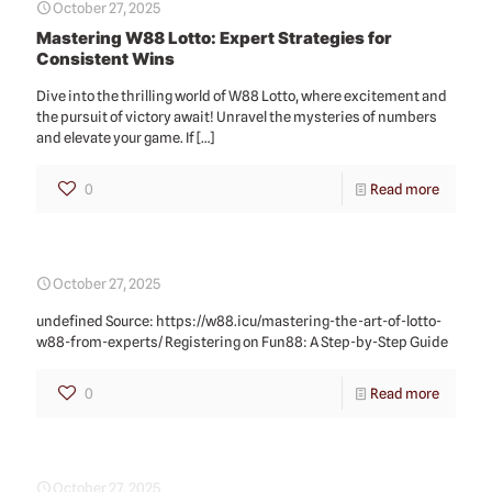
October 27, 2025
Mastering W88 Lotto: Expert Strategies for
Consistent Wins
Dive into the thrilling world of W88 Lotto, where excitement and
the pursuit of victory await! Unravel the mysteries of numbers
and elevate your game. If
[…]
0
Read more
October 27, 2025
undefined Source: https://w88.icu/mastering-the-art-of-lotto-
w88-from-experts/ Registering on Fun88: A Step-by-Step Guide
0
Read more
October 27, 2025