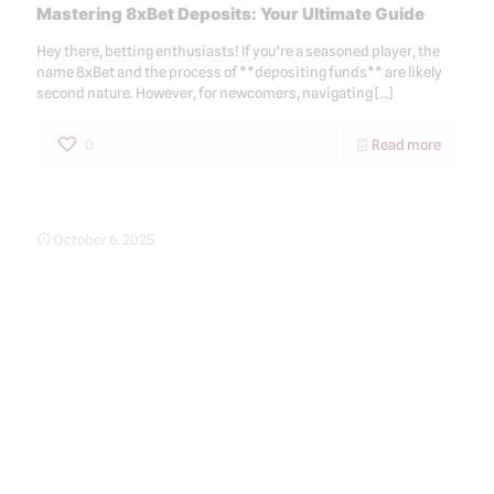
Mastering 8xBet Deposits: Your Ultimate Guide
Hey there, betting enthusiasts! If you’re a seasoned player, the
name 8xBet and the process of **depositing funds** are likely
second nature. However, for newcomers, navigating
[…]
0
Read more
October 6, 2025
Super Fantan W88: Your Ultimate Guide to
Winning Big
Hey there, card sharks! Ever stumbled upon Super Fantan W88 at
W88 casino and wondered what all the fuss is about? This game,
available at https://w88hihi.com/super-fantan-tai-w88/,
[…]
0
Read more