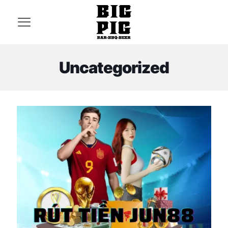
Uncategorized