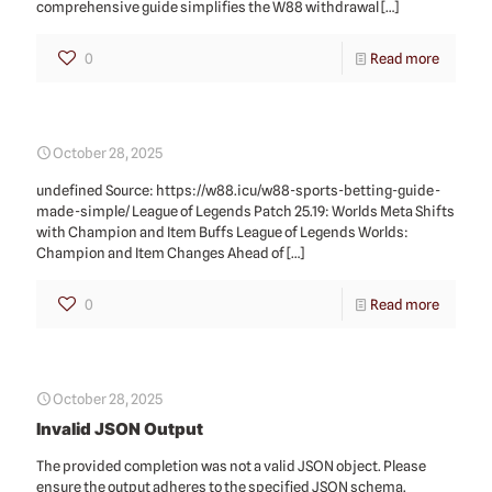
comprehensive guide simplifies the W88 withdrawal
[…]
0
Read more
October 28, 2025
undefined Source: https://w88.icu/w88-sports-betting-guide-
made-simple/ League of Legends Patch 25.19: Worlds Meta Shifts
with Champion and Item Buffs League of Legends Worlds:
Champion and Item Changes Ahead of
[…]
0
Read more
October 28, 2025
Invalid JSON Output
The provided completion was not a valid JSON object. Please
ensure the output adheres to the specified JSON schema.